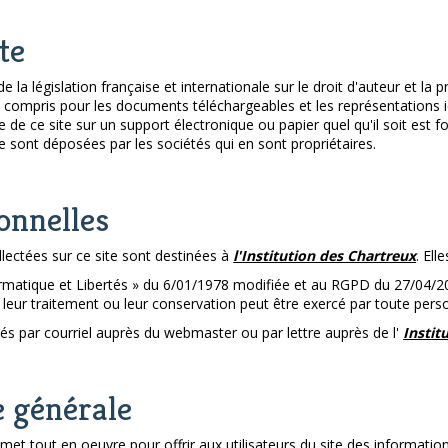
te
 la législation française et internationale sur le droit d'auteur et la pr
y compris pour les documents téléchargeables et les représentations
 de ce site sur un support électronique ou papier quel qu'il soit est 
e sont déposées par les sociétés qui en sont propriétaires.
onnelles
lectées sur ce site sont destinées à
l'Institution des Chartreux
. Ell
rmatique et Libertés » du 6/01/1978 modifiée et au RGPD du 27/04/20
 à leur traitement ou leur conservation peut être exercé par toute per
és par courriel auprès du webmaster ou par lettre auprès de l'
Instit
e générale
met tout en oeuvre pour offrir aux utilisateurs du site des informatio