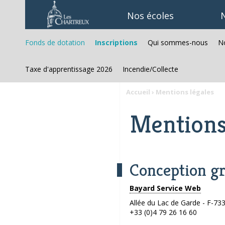
Aller
Outils
au
personnels
Nos écoles
N
contenu.
|
Aller
à
Fonds de dotation
Inscriptions
Qui sommes-nous
No
la
navigation
Taxe d'apprentissage 2026
Incendie/Collecte
Accueil
›
Mentions légales
Mentions
Conception gr
Bayard Service Web
Allée du Lac de Garde - F-7
+33 (0)4 79 26 16 60