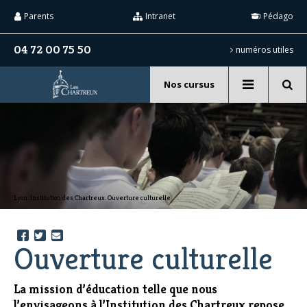
Aller
Outils
au
personnels
Parents
Intranet
Pédago
contenu.
|
Aller
04 72 00 75 50
numéros utiles
à
la
navigation
Nos cursus
Recherche
avancée…
Lyon. Institution des Chartreux. Ouverture culturelle
Ouverture culturelle
La mission d’éducation telle que nous
l’envisageons à l’Institution des Chartreux repose