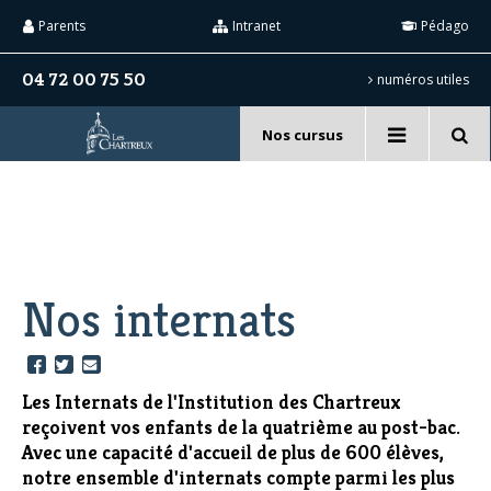
Aller
Outils
au
personnels
Parents
Intranet
Pédago
contenu.
|
Aller
04 72 00 75 50
numéros utiles
à
la
navigation
Nos cursus
Recherche
avancée…
Nos internats
Les Internats de l'Institution des Chartreux
reçoivent vos enfants de la quatrième au post-bac.
Avec une capacité d'accueil de plus de 600 élèves,
notre ensemble d'internats compte parmi les plus