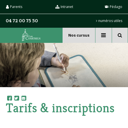
Aller
Outils
au
personnels
Parents
Intranet
Pédago
contenu.
|
Aller
04 72 00 75 50
numéros utiles
à
la
navigation
Nos cursus
Recherche
avancée…
Tarifs et inscription
Tarifs & inscriptions