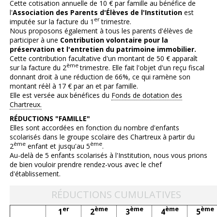
Cette cotisation annuelle de 10 € par famille au bénéfice de
l'
Association des Parents d'Élèves de l'Institution
est
er
imputée sur la facture du 1
trimestre.
Nous proposons également à tous les parents d'élèves de
participer à une
Contribution volontaire pour la
préservation et l'entretien du patrimoine immobilier.
Cette contribution facultative d'un montant de 50 € apparaît
ème
sur la facture du 2
trimestre. Elle fait l'objet d'un reçu fiscal
donnant droit à une réduction de 66%, ce qui ramène son
montant réèl à 17 € par an et par famille.
Elle est versée aux bénéfices du
Fonds de dotation des
Chartreux.
RÉDUCTIONS "FAMILLE"
Elles sont accordées en fonction du nombre d'enfants
scolarisés dans le groupe scolaire des Chartreux à partir du
ème
ème
2
enfant et jusqu'au 5
.
Au-delà de 5 enfants scolarisés à l'Institution, nous vous prions
de bien vouloir prendre rendez-vous avec le chef
d'établissement.
RÉDUCTIONS CUMULATIVES
er
ème
ème
ème
ème
1
2
3
4
5