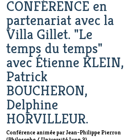
CONFÉRENCE en
partenariat avec la
Villa Gillet. "Le
temps du temps"
avec Étienne KLEIN,
Patrick
BOUCHERON,
Delphine
HORVILLEUR.
Conférence animée par Jean-Philippe Pierron
(Philosophe / Université Lyon 3).