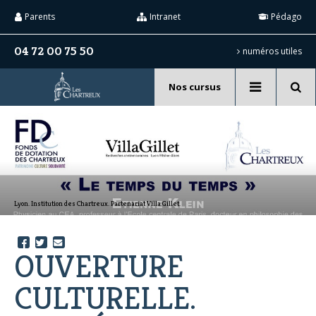
Aller
Outils
au
personnels
Parents
Intranet
Pédago
contenu.
|
Aller
04 72 00 75 50
numéros utiles
à
la
navigation
Nos cursus
Recherche
avancée…
Lyon. Institution des Chartreux. Partenariat Villa Gillet.
OUVERTURE
CULTURELLE.