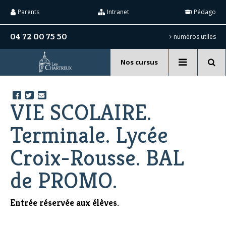
Aller
Outils
au
personnels
Parents
Intranet
Pédago
contenu.
|
Aller
04 72 00 75 50
numéros utiles
à
la
navigation
Nos cursus
Recherche
avancée…
VIE SCOLAIRE.
Terminale. Lycée
Croix-Rousse. BAL
de PROMO.
Entrée réservée aux élèves.