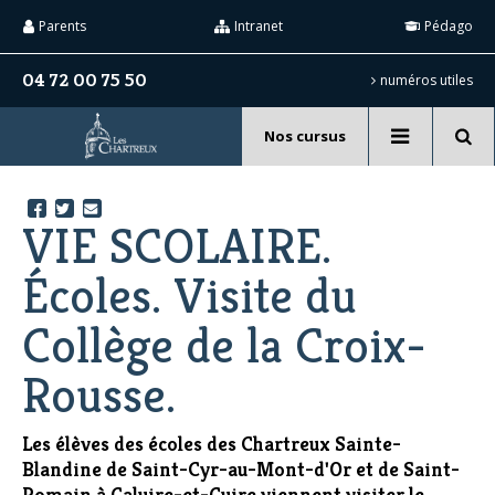
Aller
Outils
au
personnels
Parents
Intranet
Pédago
contenu.
|
Aller
04 72 00 75 50
numéros utiles
à
la
navigation
Nos cursus
Recherche
avancée…
VIE SCOLAIRE.
Écoles. Visite du
Collège de la Croix-
Rousse.
Les élèves des écoles des Chartreux Sainte-
Blandine de Saint-Cyr-au-Mont-d'Or et de Saint-
Romain à Caluire-et-Cuire viennent visiter le