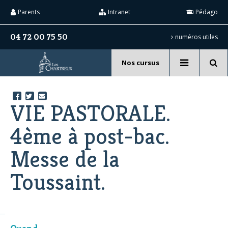
Aller
Outils
au
personnels
Parents
Intranet
Pédago
contenu.
|
Aller
04 72 00 75 50
numéros utiles
à
la
navigation
Nos cursus
Recherche
avancée…
VIE PASTORALE.
4ème à post-bac.
Messe de la
Toussaint.