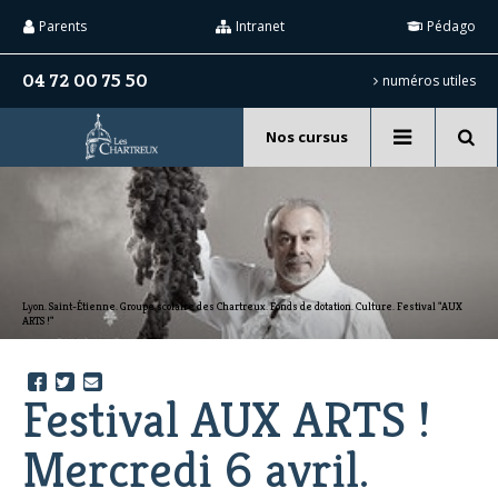
Aller
Outils
au
personnels
Parents
Intranet
Pédago
contenu.
|
Aller
04 72 00 75 50
numéros utiles
à
la
navigation
Nos cursus
Recherche
avancée…
Lyon. Saint-Étienne. Groupe scolaire des Chartreux. Fonds de dotation. Culture. Festival "AUX
ARTS !"
Festival AUX ARTS !
Mercredi 6 avril.