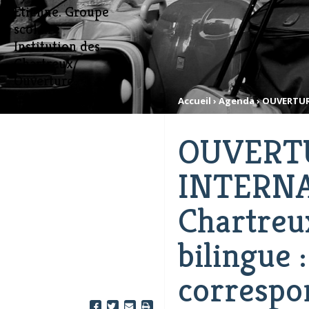
Etienne. Groupe
scolaire
Institution des
Chartreux.
Ouverture
internationale.
Accueil
›
Agenda
›
OUVERTURE
OUVERT
INTERNA
Chartreu
bilingue 
correspo