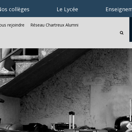
os collèges
Le Lycée
Enseignem
us rejoindre
Réseau Chartreux Alumni
Recherc
avancée