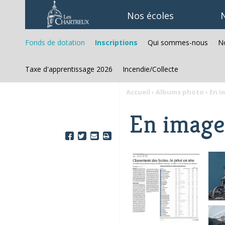
Aller
Outils
au
personnels
Nos écoles
N
contenu.
|
Aller
à
Fonds de dotation
Inscriptions
Qui sommes-nous
No
la
navigation
Taxe d'apprentissage 2026
Incendie/Collecte
Accueil
›
Albums photo
›
En i
En image