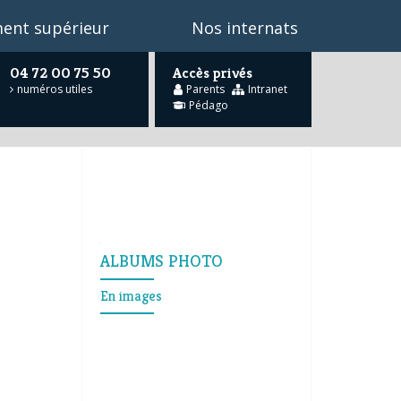
ent supérieur
Nos internats
04 72 00 75 50
Accès privés
numéros utiles
Parents
Intranet
Pédago
he
…
Navigation
ALBUMS PHOTO
En images