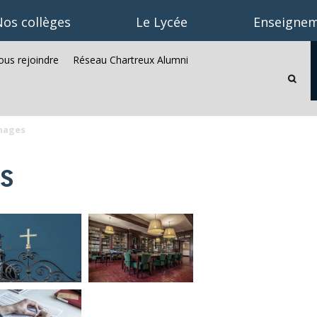
os collèges
Le Lycée
Enseignem
us rejoindre
Réseau Chartreux Alumni
Recherc
avancée
mages
s