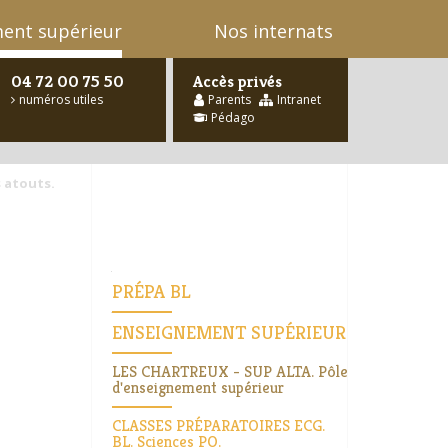
ent supérieur
Nos internats
04 72 00 75 50
Accès privés
numéros utiles
Parents
Intranet
Pédago
he
…
 atouts.
Navigation
PRÉPA BL
Navigation
ENSEIGNEMENT SUPÉRIEUR
LES CHARTREUX - SUP ALTA. Pôle
d'enseignement supérieur
CLASSES PRÉPARATOIRES ECG.
BL. Sciences PO.