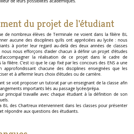
lleur de leurs possibilités académiques.
ent du projet de l'étudiant
 de nombreux élèves de Terminale ne voient dans la filière BL
er aucune des disciplines qu’ils ont appréciées au lycée : nous
iants à porter leur regard au-delà des deux années de classes
i nous nous efforçons d’aider chacun à définir un projet d’études
 d’accompagner la réalisation de ce projet dans le cadre de
la filière. C’est ici que le cap fixé par les concours des ENS a une
 en approfondissant chacune des disciplines enseignées que les
er et à affermir leurs choix d’études ou de carrière.
nt se voit proposer un tutorat par un enseignant de la classe afin
hangements importants liés au passage lycée/prépa.
 principal travaille avec chaque étudiant à la définition de son
uels.
 la BL des Chartreux interviennent dans les classes pour présenter
 et répondre aux questions des étudiants.
langues