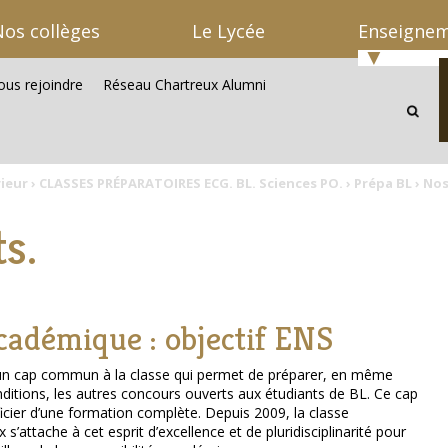
os collèges
Le Lycée
Enseignem
us rejoindre
Réseau Chartreux Alumni
Recherc
avancée
ieur
›
CLASSES PRÉPARATOIRES ECG. BL. Sciences PO.
›
Prépa BL
›
Nos
s.
académique : objectif ENS
 un cap commun à la classe qui permet de préparer, en même
itions, les autres concours ouverts aux étudiants de BL. Ce cap
ficier d’une formation complète. Depuis 2009, la classe
s’attache à cet esprit d’excellence et de pluridisciplinarité pour