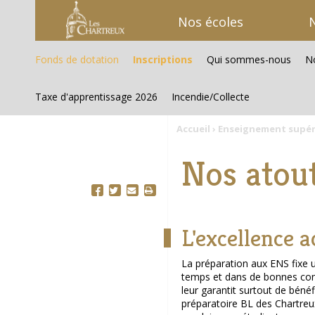
Aller
Outils
au
personnels
Nos écoles
N
contenu.
|
Aller
à
Fonds de dotation
Inscriptions
Qui sommes-nous
No
la
navigation
Taxe d'apprentissage 2026
Incendie/Collecte
Accueil
›
Enseignement supér
Nos atout
L'excellence 
La préparation aux ENS fixe
temps et dans de bonnes cond
leur garantit surtout de béné
préparatoire BL des Chartreux 