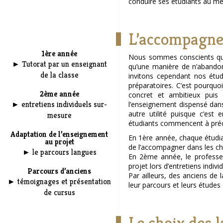
conduire ses étudiants au mei
L’accompagnem
1ère année
Nous sommes conscients que
► Tutorat par un enseignant
qu’une manière de n’abandonn
de la classe
invitons cependant nos étud
préparatoires. C’est pourquo
2ème année
concret et ambitieux puis
► entretiens individuels sur-
l’enseignement dispensé dans 
autre utilité puisque c’est
mesure
étudiants commencent à précis
Adaptation de l’enseignement
En 1ère année, chaque étudia
au projet
de l’accompagner dans les c
► le parcours langues
En 2ème année, le professeur
projet lors d’entretiens individ
Parcours d’anciens
Par ailleurs, des anciens de
► témoignages et présentation
leur parcours et leurs études
de cursus
Le choix des 