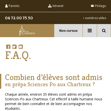
Aller
Outils
au
personnels
Parents
Intranet
Pédago
contenu.
|
Aller
04 72 00 75 50
numéros utiles
à
la
navigation
Nos cursus
Recherche
avancée…
F.A.Q.
Combien d’élèves sont admis
en prépa Sciences Po aux Chartreux ?
Chaque année, environ 35 élèves sont admis en prépa
Sciences-Po aux Chartreux. Cet effectif à taille humaine nous
permet de bien connaître et de bien accompagner nos
étudiants.