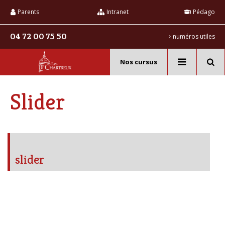
Aller
Outils
au
personnels
Parents
Intranet
Pédago
contenu.
|
Aller
04 72 00 75 50
numéros utiles
à
la
navigation
Nos cursus
Recherche
avancée…
Slider
slider