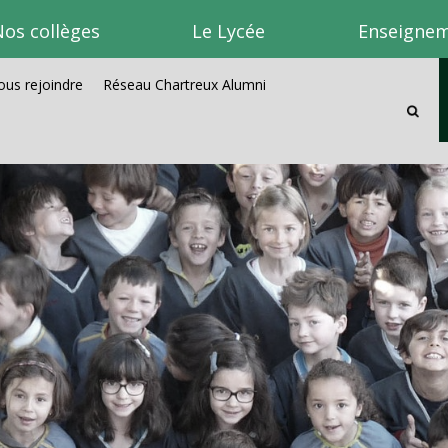
os collèges
Le Lycée
Enseignem
us rejoindre
Réseau Chartreux Alumni
Recherc
avancée