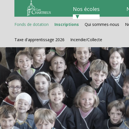
Aller
Outils
au
personnels
Nos écoles
N
contenu.
|
Aller
à
Fonds de dotation
Inscriptions
Qui sommes-nous
No
la
navigation
Taxe d'apprentissage 2026
Incendie/Collecte