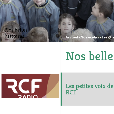
Nos belles
histoires
Accueil
›
Nos écoles
›
Les Cha
Nos belle
Les petites voix d
RCF