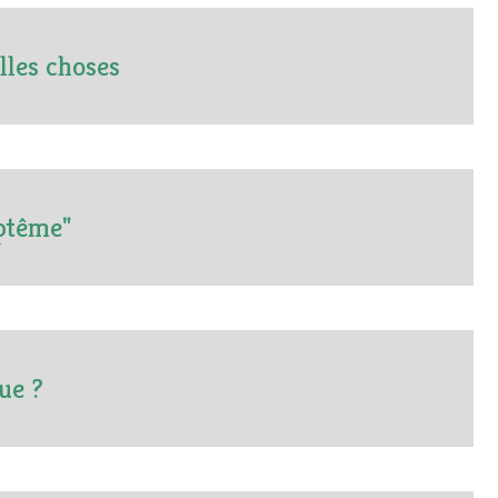
lles choses
ptême"
ue ?