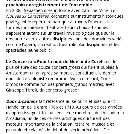
prochain enregistrement de l'ensemble.
En 2006,
Sébastien d'Hérin
fonde avec Caroline Mutel
Les
Nouveaux Caractères
, orchestre sur instruments historiques
privilégiant le répertoire baroque à travers l’opéra et les
formes d’inspiration théâtrale. Leurs choix artistiques
s’appuient autant sur un travail musicologique que sur la
rencontre avec d’autres disciplines dans des domaines variés
comme l’opéra, la création théâtrale pluridisciplinaire et les
spectacles jeune public.
Le Concerto « Pour la nuit de Noël » de Corelli
est le
plus célèbre des douze concerti grossi qui furent publiés à
Amsterdam un an après sa mort et constituent le dernier
opus de ce violoniste renommé. Avec ce recueil, Corelli
s’impose comme l’un des premiers grands maîtres, avec
Giuseppe Torelli, du concerto grosso.
Duos arcadiens
fait référence au séjour d'études que fit
Handel en Italie entre 1706 et 1710. Au cours de ces années
d'apprentissage, il fut au service de membres de l'Accademia
Arcadiana, un de ces cercles artistiques qui furent des
moteurs importants de la création littéraire, musicale et
picturale et cela, dès le début du siècle précédent. De