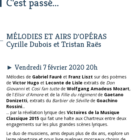
C'est passé...
MÉLODIES ET AIRS D'OPÉRAS
Cyrille Dubois et Tristan Raës
► Vendredi 7 février 2020 20h
Mélodies de
Gabriel Fauré
et
Franz Liszt
sur des poèmes
de
Victor Hugo
et
Leconte de Lisle
extraits de
Don
Giovanni
et
Cosi fan tutte
de
Wolfgang Amadeus Mozart
,
de l'
Elisir d'Amore
et de la
Fille du régiment
de
Gaetano
Donizetti
, extraits du
Barbier de Séville
de
Goachino
Rossini
...
... par la révélation lyrique des
Victoires de la Musique
Classique 2015
qui fait une halte aux Chartreux entre deux
engagements sur les plus grandes scènes lyriques.
Le duo de musiciens, amis depuis plus de dix ans, explore un
large répertoire et nous livre quelques morceaux choisis de