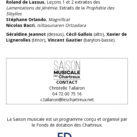
Roland de Lassus
, Leçons 1 et 2 extraites des
Lamentations de Jérémie
. Extraits de la
Prophétie des
Sibylles
Stéphane Orlando
,
Magnificat
Nicolas Bacri
,
Isiltasunaren Ortzadara
Géraldine Jeannot
(dessus),
Cécil Gallois
(alto),
Xavier de
Lignerolles
(ténor),
Vincent Gautier
(baryton-basse).
CONTACT
Christelle Tallaron
04 72 00 75 16
c.tallaron@leschartreux.net
La Saison musicale est un programme conçu et organisé par
le Fonds de dotation des Chartreux.