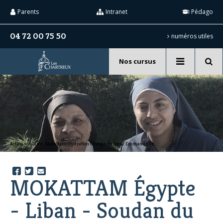
Aller
Outils
au
personnels
Parents
Intranet
Pédago
contenu.
|
Aller
04 72 00 75 50
numéros utiles
à
la
navigation
Nos cursus
Recherche
avancée…
Action solidaire. Mokattam. Opération Orange de Sœur Emmanuelle.
MOKATTAM Égypte
- Liban - Soudan du