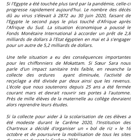
Si l'Egypte a été touchée plus tard par la pandémie, celle-ci
progresse rapidement aujourd'hui. Le nombre des décès
dû au virus s'élevait à 2872 au 30 juin 2020, faisant de
l'Egypte le second pays le plus touché d'Afrique après
l'Afrique du Sud. La situation économique a poussé le
Fonds Monétaire International à accorder un prêt de 2,8
milliards de dollars à l'Etat égyptien en mai et à s'engager
pour un autre de 5,2 milliards de dollars.
Une telle situation a eu des conséquences importantes
pour les chiffonniers de Mokattam. Si Sœur Sara nous
parle d'un impact sanitaire très faible, en revanche la
collecte des ordures ayant diminuée, l'activité de
recyclage a été divisée par deux ainsi que les revenus.
L'école que nous soutenons depuis 25 ans a été fermée
courant mars et devrait rouvrir ses portes à l'automne.
Près de mille élèves de la maternelle au collège devraient
alors reprendre leurs études.
Si la collecte pour aider à la scolarisation de ces élèves a
été modeste durant le Carême 2020, l'Institution des
Chartreux a décidé d'organiser un « bol de riz » le 16
octobre et de poursuivre la mobilisation de tous les sites