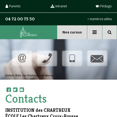
Aller
Outils
au
personnels
Parents
Intranet
Pédago
contenu.
|
Aller
04 72 00 75 50
numéros utiles
à
la
navigation
Nos cursus
Recherche
avancée…
Contacts. École. Les Chartreux Croix-Rousse.
Contacts
INSTITUTION des CHARTREUX
ÉCOLE Les Chartreux Croix-Rousse