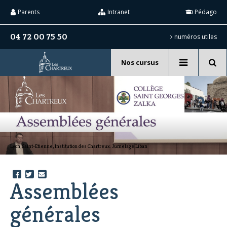
Aller
Outils
au
personnels
Parents
Intranet
Pédago
contenu.
|
Aller
04 72 00 75 50
numéros utiles
à
la
navigation
Nos cursus
Recherche
avancée…
Lyon, Saint-Etienne, Institution des Chartreux. Jumelage Liban
Assemblées
générales