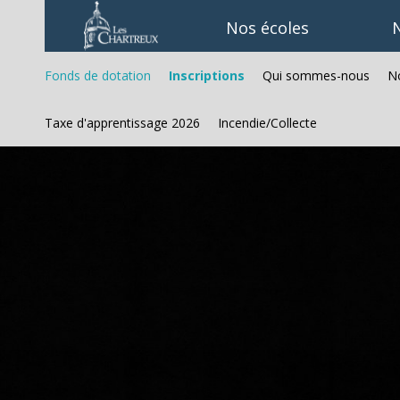
Aller
Outils
au
personnels
Nos écoles
N
contenu.
|
Aller
à
Fonds de dotation
Inscriptions
Qui sommes-nous
No
la
navigation
Taxe d'apprentissage 2026
Incendie/Collecte