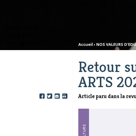
Festival AUX
ARTS 2022.
Francis Perrin
Accueil
›
NOS VALEURS D'ED
Retour su
ARTS 20
Article paru dans la re