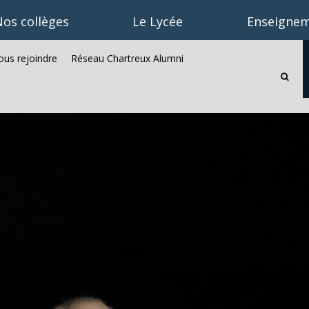
os collèges
Le Lycée
Enseignem
us rejoindre
Réseau Chartreux Alumni
Recherc
avancée