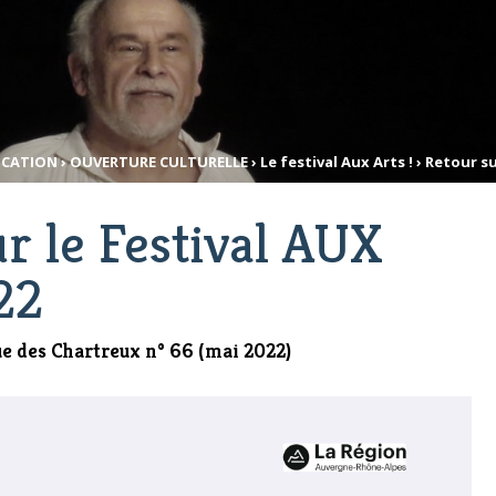
UCATION
›
OUVERTURE CULTURELLE
›
Le festival Aux Arts !
›
Retour su
r le Festival AUX
22
vue des Chartreux n° 66 (mai 2022)