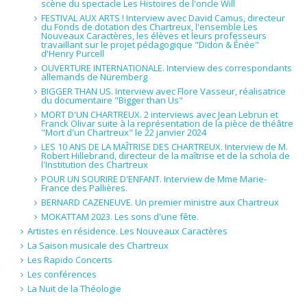
scène du spectacle Les Histoires de l'oncle Will
FESTIVAL AUX ARTS ! Interview avec David Camus, directeur
du Fonds de dotation des Chartreux, l'ensemble Les
Nouveaux Caractères, les élèves et leurs professeurs
travaillant sur le projet pédagogique "Didon & Énée"
d'Henry Purcell
OUVERTURE INTERNATIONALE. Interview des correspondants
allemands de Nüremberg
BIGGER THAN US. Interview avec Flore Vasseur, réalisatrice
du documentaire "Bigger than Us"
MORT D'UN CHARTREUX. 2 interviews avec Jean Lebrun et
Franck Olivar suite à la représentation de la pièce de théâtre
"Mort d'un Chartreux" le 22 janvier 2024
LES 10 ANS DE LA MAÎTRISE DES CHARTREUX. Interview de M.
Robert Hillebrand, directeur de la maîtrise et de la schola de
l'Institution des Chartreux
POUR UN SOURIRE D'ENFANT. Interview de Mme Marie-
France des Pallières.
BERNARD CAZENEUVE. Un premier ministre aux Chartreux
MOKATTAM 2023. Les sons d'une fête.
Artistes en résidence. Les Nouveaux Caractères
La Saison musicale des Chartreux
Les Rapido Concerts
Les conférences
La Nuit de la Théologie