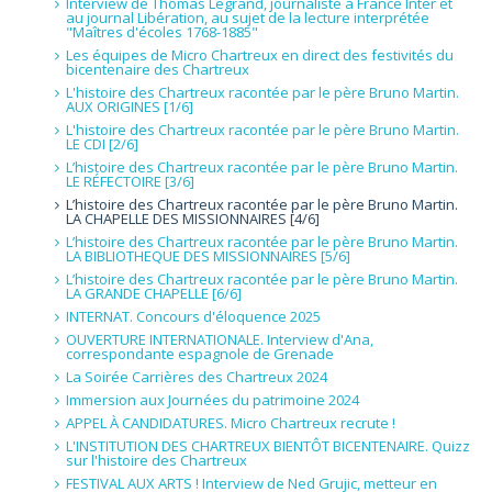
Interview de Thomas Legrand, journaliste à France Inter et
au journal Libération, au sujet de la lecture interprétée
"Maîtres d'écoles 1768-1885"
Les équipes de Micro Chartreux en direct des festivités du
bicentenaire des Chartreux
L'histoire des Chartreux racontée par le père Bruno Martin.
AUX ORIGINES [1/6]
L'histoire des Chartreux racontée par le père Bruno Martin.
LE CDI [2/6]
L’histoire des Chartreux racontée par le père Bruno Martin.
LE RÉFECTOIRE [3/6]
L’histoire des Chartreux racontée par le père Bruno Martin.
LA CHAPELLE DES MISSIONNAIRES [4/6]
L’histoire des Chartreux racontée par le père Bruno Martin.
LA BIBLIOTHEQUE DES MISSIONNAIRES [5/6]
L’histoire des Chartreux racontée par le père Bruno Martin.
LA GRANDE CHAPELLE [6/6]
INTERNAT. Concours d'éloquence 2025
OUVERTURE INTERNATIONALE. Interview d'Ana,
correspondante espagnole de Grenade
La Soirée Carrières des Chartreux 2024
Immersion aux Journées du patrimoine 2024
APPEL À CANDIDATURES. Micro Chartreux recrute !
L'INSTITUTION DES CHARTREUX BIENTÔT BICENTENAIRE. Quizz
sur l'histoire des Chartreux
FESTIVAL AUX ARTS ! Interview de Ned Grujic, metteur en