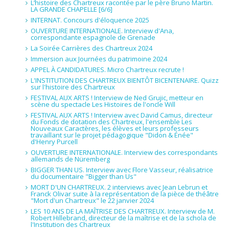
L’histoire des Chartreux racontée par le père Bruno Martin.
LA GRANDE CHAPELLE [6/6]
INTERNAT. Concours d'éloquence 2025
OUVERTURE INTERNATIONALE. Interview d'Ana,
correspondante espagnole de Grenade
La Soirée Carrières des Chartreux 2024
Immersion aux Journées du patrimoine 2024
APPEL À CANDIDATURES. Micro Chartreux recrute !
L'INSTITUTION DES CHARTREUX BIENTÔT BICENTENAIRE. Quizz
sur l'histoire des Chartreux
FESTIVAL AUX ARTS ! Interview de Ned Grujic, metteur en
scène du spectacle Les Histoires de l'oncle Will
FESTIVAL AUX ARTS ! Interview avec David Camus, directeur
du Fonds de dotation des Chartreux, l'ensemble Les
Nouveaux Caractères, les élèves et leurs professeurs
travaillant sur le projet pédagogique "Didon & Énée"
d'Henry Purcell
OUVERTURE INTERNATIONALE. Interview des correspondants
allemands de Nüremberg
BIGGER THAN US. Interview avec Flore Vasseur, réalisatrice
du documentaire "Bigger than Us"
MORT D'UN CHARTREUX. 2 interviews avec Jean Lebrun et
Franck Olivar suite à la représentation de la pièce de théâtre
"Mort d'un Chartreux" le 22 janvier 2024
LES 10 ANS DE LA MAÎTRISE DES CHARTREUX. Interview de M.
Robert Hillebrand, directeur de la maîtrise et de la schola de
l'Institution des Chartreux