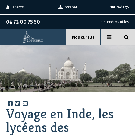
Aller
Outils
au
personnels
Parents
Intranet
Pédago
contenu.
|
Aller
04 72 00 75 50
numéros utiles
à
la
navigation
Nos cursus
Recherche
avancée…
Institution des Chartreux. Lycée. Croix-Rousse
Voyage en Inde, les
lycéens des