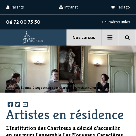
Aller
Outils
au
personnels
Parents
Intranet
Pédago
contenu.
|
Aller
04 72 00 75 50
numéros utiles
à
la
navigation
Nos cursus
Recherche
avancée…
Lyon. Saint-Étienne. Groupe scolaire des Chartreux. Ouverture culturelle.
Artistes en résidence
L'Institution des Chartreux a décidé d'accueillir
en ses murs l'ensemble Les Nouveaux Caractères