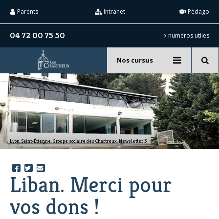
Aller
Outils
au
personnels
Parents
Intranet
Pédago
contenu.
|
Aller
04 72 00 75 50
numéros utiles
à
la
navigation
Nos cursus
Recherche
avancée…
Lyon. Saint-Étienne. Groupe scolaire des Chartreux. Newsletter 5
Liban. Merci pour
vos dons !