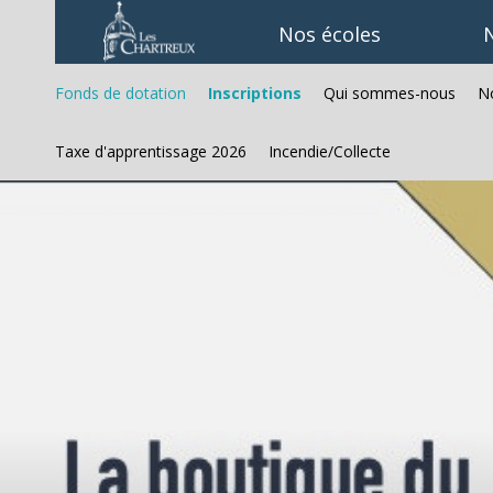
Aller
Outils
au
personnels
Nos écoles
N
contenu.
|
Aller
à
Fonds de dotation
Inscriptions
Qui sommes-nous
No
la
navigation
Taxe d'apprentissage 2026
Incendie/Collecte