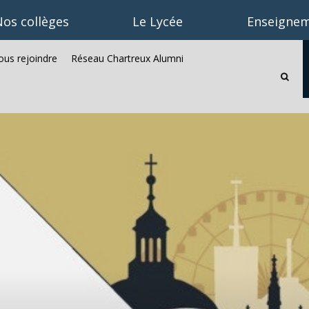
os collèges
Le Lycée
Enseignem
us rejoindre
Réseau Chartreux Alumni
Recherc
avancée