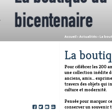
Accueil
›
Actualités
›
La bou
La boutiq
Pour célébrer les 200 a
une collection inédite d
anciens, amis… exprimez
travers des objets qui i
culture et modernité.
Pensée pour marquer ce
conserver un souvenir ta