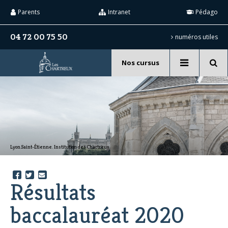
Aller
Outils
au
personnels
Parents
Intranet
Pédago
contenu.
|
Aller
04 72 00 75 50
numéros utiles
à
la
navigation
Nos cursus
Recherche
avancée…
Lyon.Saint-Étienne. Institution des Chartreux.
Résultats
baccalauréat 2020