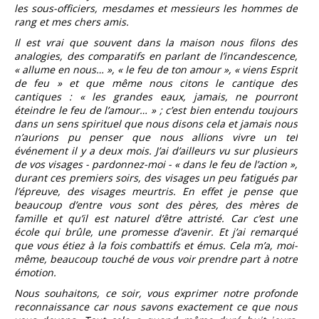
les sous-officiers, mesdames et messieurs les hommes de
rang et mes chers amis.
Il est vrai que souvent dans la maison nous filons des
analogies, des comparatifs en parlant de l’incandescence,
« allume en nous… », « le feu de ton amour », « viens Esprit
de feu » et que même nous citons le cantique des
cantiques : « les grandes eaux, jamais, ne pourront
éteindre le feu de l’amour… » ; c’est bien entendu toujours
dans un sens spirituel que nous disons cela et jamais nous
n’aurions pu penser que nous allions vivre un tel
événement il y a deux mois. J’ai d’ailleurs vu sur plusieurs
de vos visages - pardonnez-moi - « dans le feu de l’action »,
durant ces premiers soirs, des visages un peu fatigués par
l’épreuve, des visages meurtris. En effet je pense que
beaucoup d’entre vous sont des pères, des mères de
famille et qu’il est naturel d’être attristé. Car c’est une
école qui brûle, une promesse d’avenir. Et j’ai remarqué
que vous étiez à la fois combattifs et émus. Cela m’a, moi-
même, beaucoup touché de vous voir prendre part à notre
émotion.
Nous souhaitons, ce soir, vous exprimer notre profonde
reconnaissance car nous savons exactement ce que nous